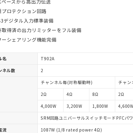
スペースから高出力伝送
種プロテクション回路
ES3デジタル入力標準装備
許取得済の出力リミッターをフル装備
ワーシェアリング機能完備
ル名
T902A
ンネル数
2
チャンネル毎(対称駆動時)
チャン
2Ω
4Ω
8Ω
2Ω
4,000W
3,200W
1,800W
4,600
SRM回路ユニバーサルスイッチモードPFCパ
電流
1087W (1/8 rated power 4Ω)