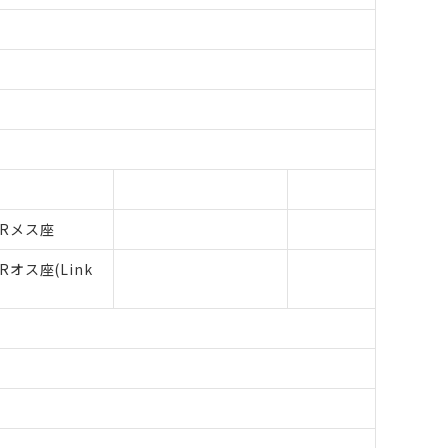
XLRメス座
LRオス座(Link