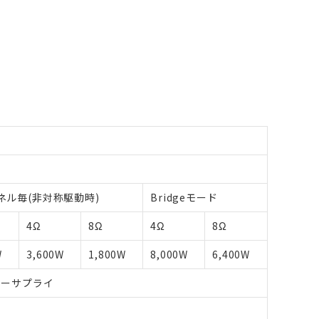
ネル毎(非対称駆動時)
Bridgeモード
4Ω
8Ω
4Ω
8Ω
W
3,600W
1,800W
8,000W
6,400W
ワーサプライ