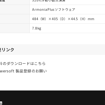
精度
32bit浮動小数点演算
ArmoniaPlusソフトウェア
484（W）×405（D）×44.5（H）mm
7.8kg
連リンク
料のダウンロードはこちら
owersoft 製品登録のお願い