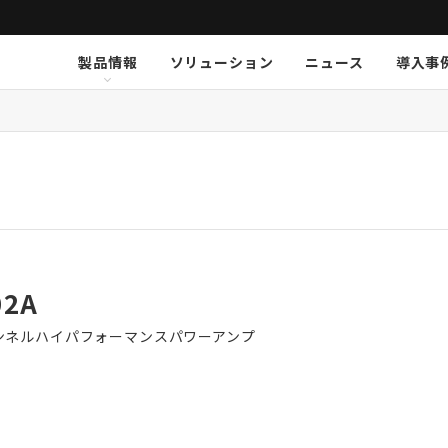
製品情報
ソリューション
ニュース
導入事
ション
挨拶
新卒採用
Arthur Holm
Arthur Holm
会社概要
キャリア採用
事業内容
Audinate
Audinate
数字で見るオーディオブレイ
MSI JAPAN
Au
Au
ア
K-array
K-array
KGEAR
KGEAR
KS
KS
NETGEAR
NETGEAR
NST Audio
NST Audio
PC
PC
Sennheiser
Sennheiser
SolidDrive
SolidDrive
So
So
TiMax
TiMax
Violet Audio
Violet Audio
Vi
Vi
02A
ンネルハイパフォーマンスパワーアンプ