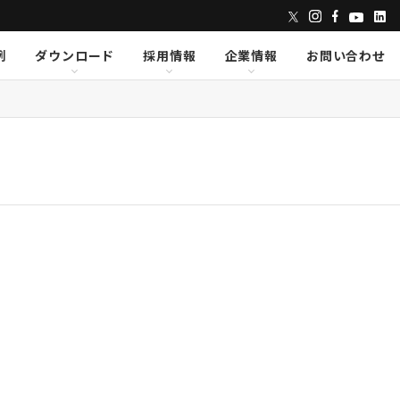
例
ダウンロード
採用情報
企業情報
お問い合わせ
ンズ
dix
dix
クセス
AVID
AVID
CAPE
CAPE
Lumens
Lumens
E
E
Powersoft
Powersoft
undTube
undTube
Symetrix
Symetrix
sionary Solutions
sionary Solutions