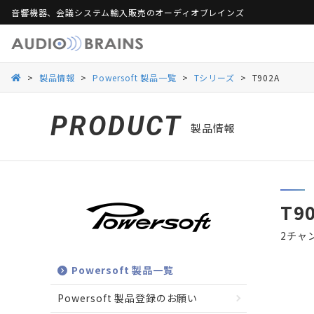
音響機器、会議システム輸入販売のオーディオブレインズ
製品保証
活用シーンから探す
総合カタログ
活用シーンから探す
Web会議ソリュー
ご
>
製品情報
>
Powersoft 製品一覧
>
Tシリーズ
>
T902A
Danacoid
Danacoid
INOGENI
INOGENI
Luminex
Luminex
Martin Audio
Martin Audio
PRODUCT
製品情報
RDL
RDL
Rockustics
Rockustics
Taguchi
Taguchi
Televic
Televic
T9
2チャ
Powersoft 製品一覧
Powersoft 製品登録のお願い