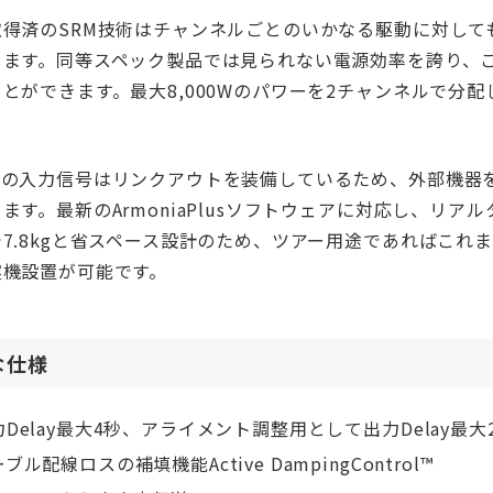
取得済のSRM技術はチャンネルごとのいかなる駆動に対して
します。同等スペック製品では見られない電源効率を誇り、こ
とができます。最大8,000Wのパワーを2チャンネルで分配
ての入力信号はリンクアウトを装備しているため、外部機器
ます。最新のArmoniaPlusソフトウェアに対応し、リ
で7.8kgと省スペース設計のため、ツアー用途であればこ
実機設置が可能です。
な仕様
Delay最大4秒、アライメント調整用として出力Delay最大2
ブル配線ロスの補填機能Active DampingControl™