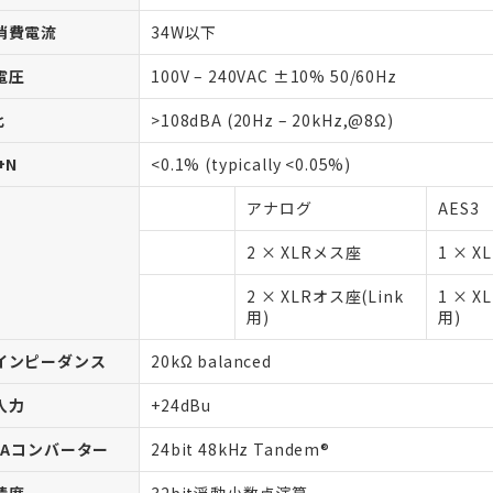
消費電流
34W以下
電圧
100V – 240VAC ±10% 50/60Hz
比
>108dBA (20Hz – 20kHz,@8Ω)
+N
<0.1% (typically <0.05%)
アナログ
AES3
2 × XLRメス座
1 × 
2 × XLRオス座(Link
1 × X
用)
用)
インピーダンス
20kΩ balanced
入力
+24dBu
/DAコンバーター
24bit 48kHz Tandem®