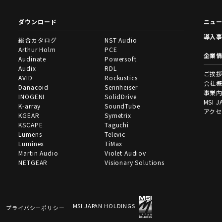
ダウンロード
ニュ
導入
総合カタログ
NST Audio
Arthur Holm
PCE
企業
Audinate
Powersoft
Audix
RDL
ご挨
AVID
Rockustics
会社
Danacoid
Sennheiser
事業
INOGENI
SolidDrive
MSI J
K-array
SoundTube
アク
KGEAR
Symetrix
KSCAPE
Taguchi
Lumens
Televic
Luminex
TiMax
Martin Audio
Violet Audiov
NETGEAR
Visionary Solutions
MSI JAPAN HOLDINGS
プライバシーポリシー