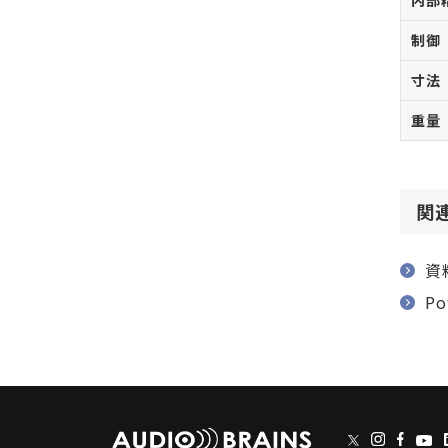
内部
制御
寸法
重量
関
資
P