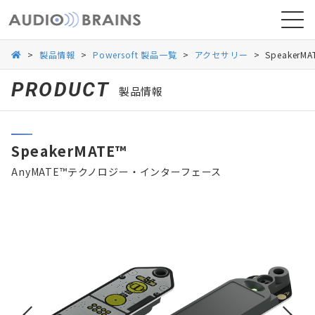
>
製品情報
>
Powersoft 製品一覧
>
アクセサリー
>
SpeakerMA
PRODUCT
製品情報
ニュース
SpeakerMATE™
導入事例
AnyMATE™テクノロジー・インターフェース
お問い合わせ