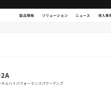
製品情報
ソリューション
ニュース
導入事
ション
挨拶
新卒採用
Arthur Holm
Arthur Holm
会社概要
キャリア採用
事業内容
Audinate
Audinate
数字で見るオーディオブレイ
MSI JAPAN
Au
Au
ア
K-array
K-array
KGEAR
KGEAR
KS
KS
NETGEAR
NETGEAR
NST Audio
NST Audio
PC
PC
Sennheiser
Sennheiser
SolidDrive
SolidDrive
So
So
TiMax
TiMax
Violet Audio
Violet Audio
Vi
Vi
02A
ンネルハイパフォーマンスパワーアンプ