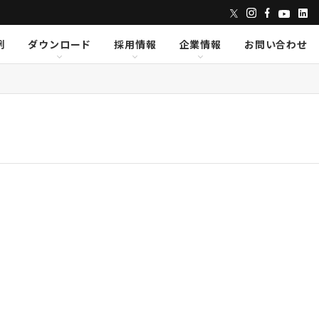
例
ダウンロード
採用情報
企業情報
お問い合わせ
ンズ
dix
dix
クセス
AVID
AVID
CAPE
CAPE
Lumens
Lumens
E
E
Powersoft
Powersoft
undTube
undTube
Symetrix
Symetrix
sionary Solutions
sionary Solutions