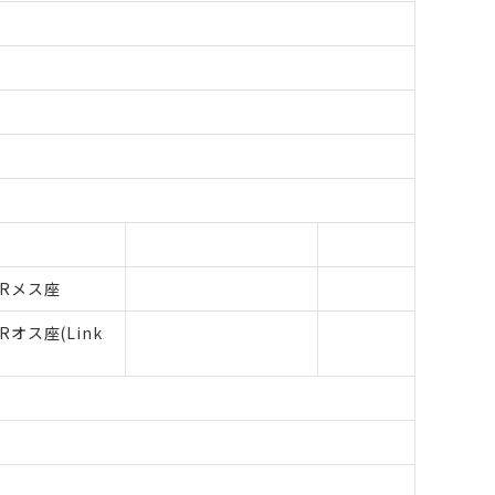
XLRメス座
LRオス座(Link