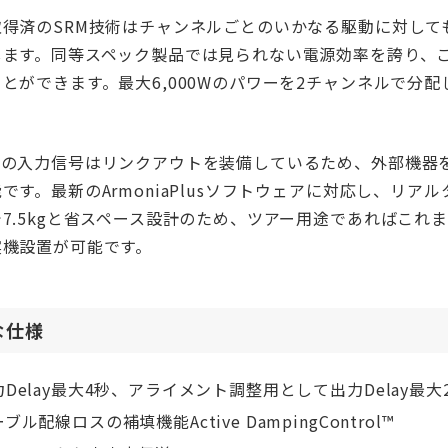
取得済のSRM技術はチャンネルごとのいかなる駆動に対して
します。同等スペック製品では見られない電源効率を誇り、こ
とができます。最大6,000Wのパワーを2チャンネルで分配
ての入力信号はリンクアウトを装備しているため、外部機器
です。最新のArmoniaPlusソフトウェアに対応し、リ
で7.5kgと省スペース設計のため、ツアー用途であればこ
実機設置が可能です。
な仕様
Delay最大4秒、アライメント調整用として出力Delay最大2
ブル配線ロスの補填機能Active DampingControl™