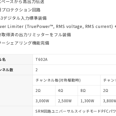
スペースから高出力伝送
種プロテクション回路
ES3デジタル入力標準装備
er Limiter (TruePower™, RMS voltage, RMS current) +
許取得済の出力リミッターをフル装備
ワーシェアリング機能完備
ル名
T602A
ンネル数
2
チャンネル毎(対称駆動時)
チャン
2Ω
4Ω
8Ω
2Ω
3,000W
2,500W
1,300W
3,800
SRM回路ユニバーサルスイッチモードPFCパ