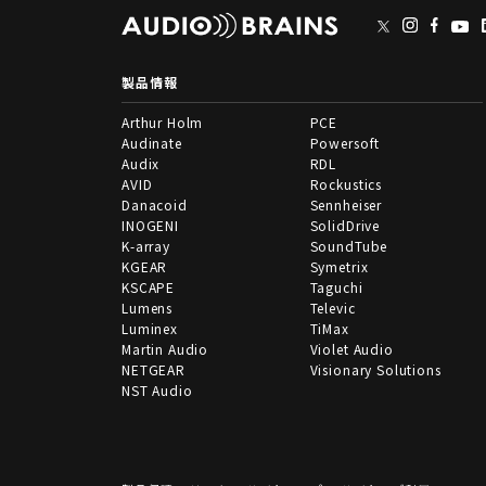
製品情報
Arthur Holm
PCE
Audinate
Powersoft
Audix
RDL
AVID
Rockustics
Danacoid
Sennheiser
INOGENI
SolidDrive
K-array
SoundTube
KGEAR
Symetrix
KSCAPE
Taguchi
Lumens
Televic
Luminex
TiMax
Martin Audio
Violet Audio
NETGEAR
Visionary Solutions
NST Audio