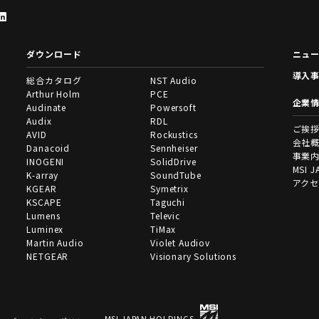
ダウンロード
ニュ
導入
総合カタログ
NST Audio
Arthur Holm
PCE
企業
Audinate
Powersoft
Audix
RDL
ご挨
AVID
Rockustics
会社
Danacoid
Sennheiser
事業
INOGENI
SolidDrive
MSI J
K-array
SoundTube
アク
KGEAR
Symetrix
KSCAPE
Taguchi
Lumens
Televic
Luminex
TiMax
Martin Audio
Violet Audiov
NETGEAR
Visionary Solutions
MSI JAPAN HOLDINGS