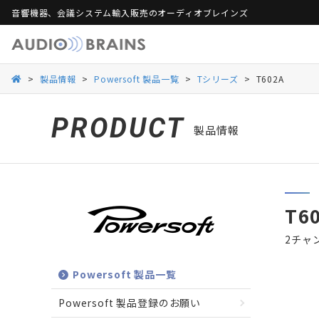
音響機器、会議システム輸入販売のオーディオブレインズ
製品保証
活用シーンから探す
総合カタログ
活用シーンから探す
Web会議ソリュー
ご
>
製品情報
>
Powersoft 製品一覧
>
Tシリーズ
>
T602A
Danacoid
Danacoid
INOGENI
INOGENI
Luminex
Luminex
Martin Audio
Martin Audio
PRODUCT
製品情報
RDL
RDL
Rockustics
Rockustics
Taguchi
Taguchi
Televic
Televic
T6
2チャ
Powersoft 製品一覧
Powersoft 製品登録のお願い