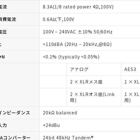
電流
8.3A(1/8 rated power 4Ω,100V)
消費電流
0.6A以下,100V
電圧
100V – 240VAC ±10% 50/60Hz
比
>110dBA (20Hz – 20kHz,@8Ω)
+N
<0.1% (typically <0.05%)
アナログ
AES3
2 × XLRメス座
1 × 
2 × XLRオス座(Link
1 × X
用)
用)
インピーダンス
20kΩ balanced
入力
+24dBu
/DAコンバーター
24bit 48kHz Tandem®