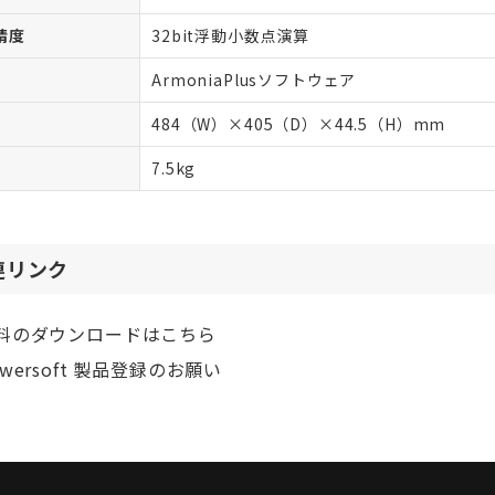
精度
32bit浮動小数点演算
ArmoniaPlusソフトウェア
484（W）×405（D）×44.5（H）mm
7.5kg
連リンク
料のダウンロードはこちら
owersoft 製品登録のお願い