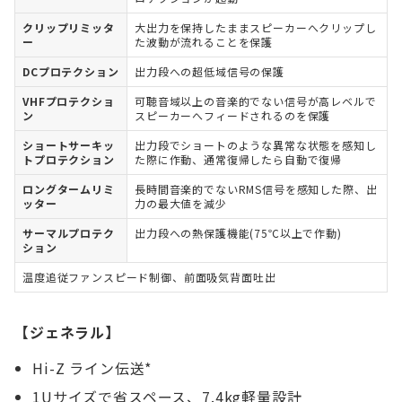
クリップリミッタ
大出力を保持したままスピーカーへクリップし
ー
た波動が流れることを保護
DCプロテクション
出力段への超低域信号の保護
VHFプロテクショ
可聴音域以上の音楽的でない信号が高レベルで
ン
スピーカーへフィードされるのを保護
ショートサーキッ
出力段でショートのような異常な状態を感知し
トプロテクション
た際に作動、通常復帰したら自動で復帰
ロングタームリミ
長時間音楽的でないRMS信号を感知した際、出
ッター
力の最大値を減少
サーマルプロテク
出力段への熱保護機能(75℃以上で作動)
ション
温度追従ファンスピード制御、前面吸気背面吐出
【ジェネラル】
Hi-Z ライン伝送*
1Uサイズで省スペース、7.4kg軽量設計