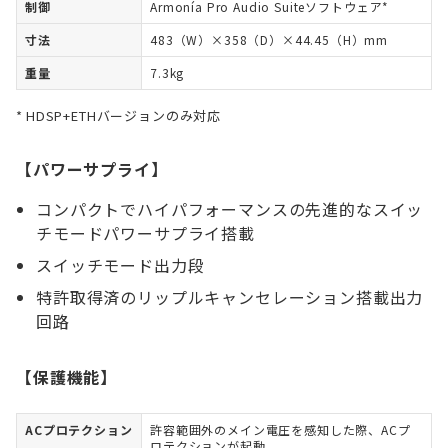
制御
Armonía Pro Audio Suiteソフトウェア*
寸法
483（W）×358（D）×44.45（H）mm
重量
7.3kg
HDSP+ETHバージョンのみ対応
【パワーサプライ】
コンパクトでハイパフォーマンスの先進的なスイッ
チモードパワーサプライ搭載
スイッチモード出力段
特許取得済のリップルキャンセレーション搭載出力
回路
【保護機能】
ACプロテクション
許容範囲外のメイン電圧を感知した際、ACプ
ロテクションが起動