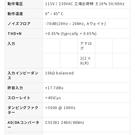
動作電圧
115V / 230VAC 工場出荷時 ±10% 50/60Hz
動作温度
0° – 45° C
ノイズフロア
-70dB(20Hz – 20kHz, Aウェイト)
THD+N
<0.05% (typically < 0.05%)
入力
アナロ
グ
2(2 ×
XLR)
入力インピーダン
10kΩ balanced
ス
許容入力
+17.7dBu
スローレイト
>40V/μs
ダンピングファク
>5000 @ 100Hz
ター
AD/DAコンバータ
CS5381 24bit/48kHz
ー