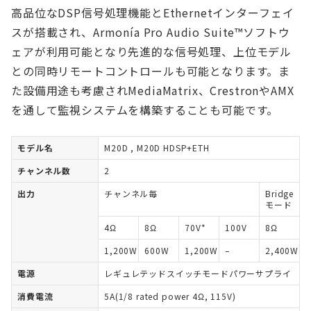
高品位なDSP信号処理機能とEthernetインターフェイ
スが搭載され、Armonía Pro Audio Suite™ソフトウ
ェアが利用可能となり先進的な信号処理、上位モデル
との同時リモートコントロールも可能となります。ま
た設備用途も考慮されMediaMatrix、CrestronやAMX
を通して監視システムを構築することも可能です。
モデル名
M20D , M20D HDSP+ETH
チャンネル数
2
出力
チャンネル毎
Bridge
モード
4Ω
8Ω
70V*
100V
8Ω
1,200W
600W
1,200W
–
2,400W
電源
レギュレテッドスイッチモードパワーサプライ
消費電流
5A(1/8 rated power 4Ω, 115V)