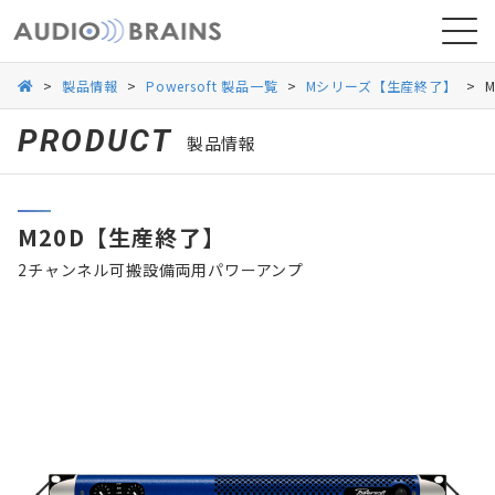
>
製品情報
>
Powersoft 製品一覧
>
Mシリーズ【生産終了】
>
PRODUCT
製品情報
ニュース
M20D【生産終了】
導入事例
2チャンネル可搬設備両用パワーアンプ
お問い合わせ