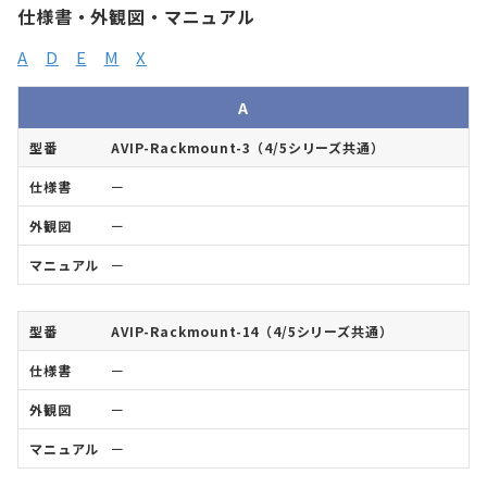
仕様書・外観図・マニュアル
A
D
E
M
X
型
仕
外
マ
A
番
様
観
ニ
書
図
ュ
AVIP-Rackmount-3（4/5シリーズ共通）
ア
ル
ー
ー
ー
AVIP-Rackmount-14（4/5シリーズ共通）
ー
ー
ー