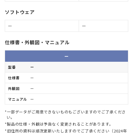
ソフトウェア
ー
ー
仕様書・外観図・マニュアル
型
仕
外
マ
ー
番
様
観
ニ
書
図
ュ
ー
ア
ル
ー
ー
ー
一部データがご用意できないものもございますのでご了承くださ
い。
製品の仕様・外観は予告なく変更されることがあります。
旧住所の資料は順次更新いたしますのでご了承ください（2024年