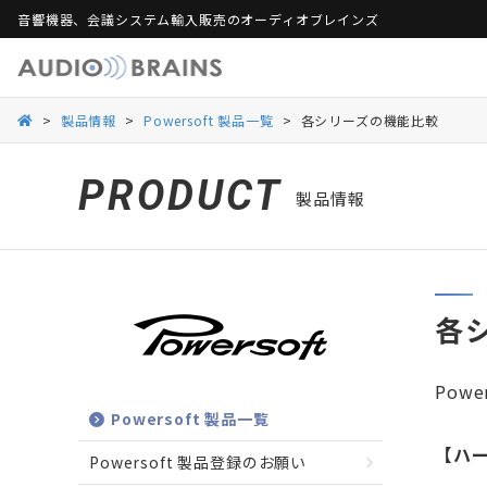
音響機器、会議システム輸入販売のオーディオブレインズ
製品保証
活用シーンから探す
総合カタログ
活用シーンから探す
Web会議ソリュー
ご
>
製品情報
>
Powersoft 製品一覧
>
各シリーズの機能比較
Danacoid
Danacoid
INOGENI
INOGENI
Luminex
Luminex
Martin Audio
Martin Audio
PRODUCT
製品情報
RDL
RDL
Rockustics
Rockustics
Taguchi
Taguchi
Televic
Televic
各
Pow
Powersoft 製品一覧
【ハ
Powersoft 製品登録のお願い