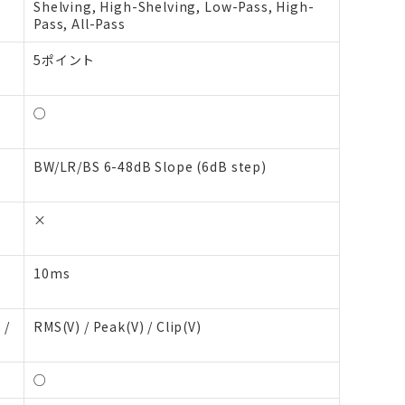
Shelving, High-Shelving, Low-Pass, High-
Pass, All-Pass
イ
5ポイント
○
BW/LR/BS 6-48dB Slope (6dB step)
×
10ms
 /
RMS(V) / Peak(V) / Clip(V)
○