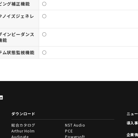
ピング補正機能
○
クノイズジェネレ
○
ブインピーダンス
○
機能
テム状態監視機能
○
ダウンロード
ニュ
導入
総合カタログ
NST Audio
Arthur Holm
PCE
企業
Audinate
Powersoft