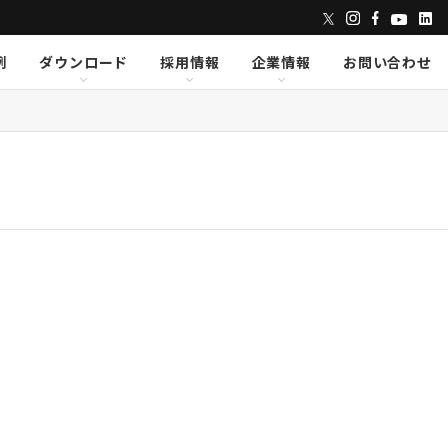
例
ダウンロード
採用情報
企業情報
お問い合わせ
ンズ
dix
dix
クセス
AVID
AVID
CAPE
CAPE
Lumens
Lumens
E
E
Powersoft
Powersoft
undTube
undTube
Symetrix
Symetrix
sionary Solutions
sionary Solutions