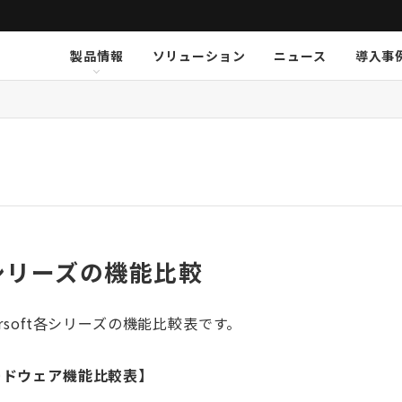
製品情報
ソリューション
ニュース
導入事
ション
挨拶
新卒採用
Arthur Holm
Arthur Holm
会社概要
キャリア採用
事業内容
Audinate
Audinate
数字で見るオーディオブレイ
MSI JAPAN
Au
Au
ア
K-array
K-array
KGEAR
KGEAR
KS
KS
NETGEAR
NETGEAR
NST Audio
NST Audio
PC
PC
Sennheiser
Sennheiser
SolidDrive
SolidDrive
So
So
TiMax
TiMax
Violet Audio
Violet Audio
Vi
Vi
シリーズの機能比較
ersoft各シリーズの機能比較表です。
ードウェア機能比較表】