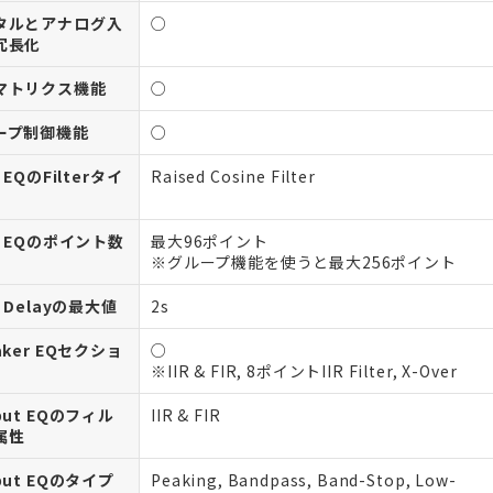
タルとアナログ入
○
冗長化
マトリクス機能
○
ープ制御機能
○
r EQのFilterタイ
Raised Cosine Filter
r EQのポイント数
最大96ポイント
※グループ機能を使うと最大256ポイント
r Delayの最大値
2s
aker EQセクショ
○
※IIR & FIR, 8ポイントIIR Filter, X-Over
put EQのフィル
IIR & FIR
属性
put EQのタイプ
Peaking, Bandpass, Band-Stop, Low-