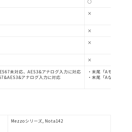
○
×
×
×
×
AES67未対応、AES3&アナログ入力に対応
・末尾「Aモデル」はDa
S67&AES3&アナログ入力に対応
・末尾「Aなしモデル」は
Mezzoシリーズ, Nota142