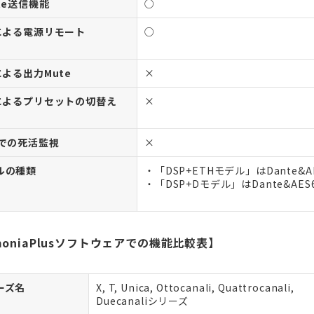
te送信機能
○
Iによる電源リモート
○
による出力Mute
×
Iによるプリセットの切替え
×
Oでの死活監視
×
ルの種類
・「DSP+ETHモデル」はDante&
・「DSP+Dモデル」はDante&AE
moniaPlusソフトウェアでの機能比較表】
ーズ名
X, T, Unica, Ottocanali, Quattrocanali,
Duecanaliシリーズ