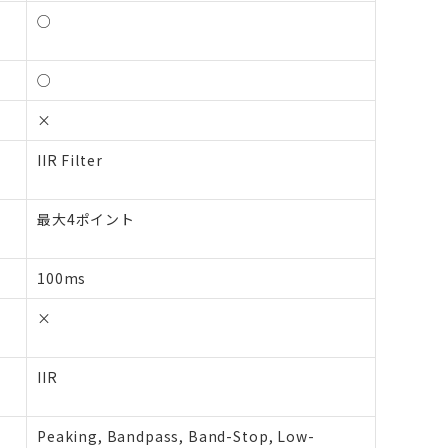
○
○
×
IIR Filter
最大4ポイント
100ms
×
IIR
Peaking, Bandpass, Band-Stop, Low-