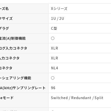
ーズ名
Xシリーズ
クサイズ
1U / 2U
プラグ
C型
電流(A)制御機能
○
ログ入力コネクタ
XLR
S入力コネクタ
XLR
コネクタ
NL4
ーシェアリング機能
○
DA(kHz)サンプリングレート
96
teモード
Switched / Redundant / Split