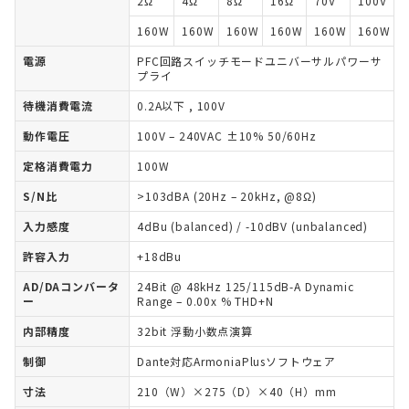
2Ω
4Ω
8Ω
16Ω
70V
100V
160W
160W
160W
160W
160W
160W
電源
PFC回路スイッチモードユニバーサルパワーサ
プライ
待機消費電流
0.2A以下 , 100V
動作電圧
100V – 240VAC ±10% 50/60Hz
定格消費電力
100W
S/N比
>103dBA (20Hz – 20kHz, @8Ω)
入力感度
4dBu (balanced) / -10dBV (unbalanced)
許容入力
+18dBu
AD/DAコンバータ
24Bit @ 48kHz 125/115dB-A Dynamic
ー
Range – 0.00x % THD+N
内部精度
32bit 浮動小数点演算
制御
Dante対応ArmoniaPlusソフトウェア
寸法
210（W）×275（D）×40（H）mm