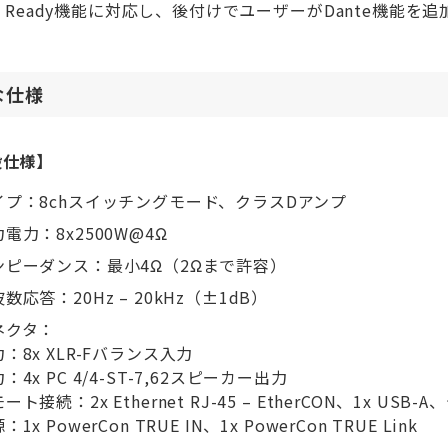
te Ready機能に対応し、後付けでユーザーがDante機能
な仕様
般仕様】
イプ：8chスイッチングモード、クラスDアンプ
電力：8x2500W@4Ω
ンピーダンス：最小4Ω（2Ωまで許容）
数応答：20Hz – 20kHz（±1dB）
ネクタ：
：8x XLR-Fバランス入力
：4x PC 4/4-ST-7,62スピーカー出力
ート接続：2x Ethernet RJ-45 – EtherCON、1x USB
：1x PowerCon TRUE IN、1x PowerCon TRUE Link