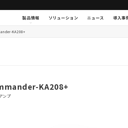
製品情報
ソリューション
ニュース
導入事
ション
挨拶
新卒採用
Arthur Holm
Arthur Holm
会社概要
キャリア採用
事業内容
Audinate
Audinate
数字で見るオーディオブレイ
MSI JAPAN
Au
Au
ア
ander-KA208+
K-array
K-array
KGEAR
KGEAR
KS
KS
NETGEAR
NETGEAR
NST Audio
NST Audio
PC
PC
Sennheiser
Sennheiser
SolidDrive
SolidDrive
So
So
TiMax
TiMax
Violet Audio
Violet Audio
Vi
Vi
mmander-KA208+
アンプ