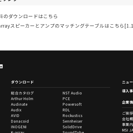
料のダウンロードはこちら
-arrayスピーカーとアンプのマッチングテーブルはこちら
[1.
ダウンロード
ニュ
導入
総合カタログ
NST Audio
Arthur Holm
PCE
企業
Audinate
Powersoft
Audix
RDL
ご挨
AVID
Rockustics
会社
Danacoid
Sennheiser
事業
INOGENI
SolidDrive
MSI J
K-array
SoundTube