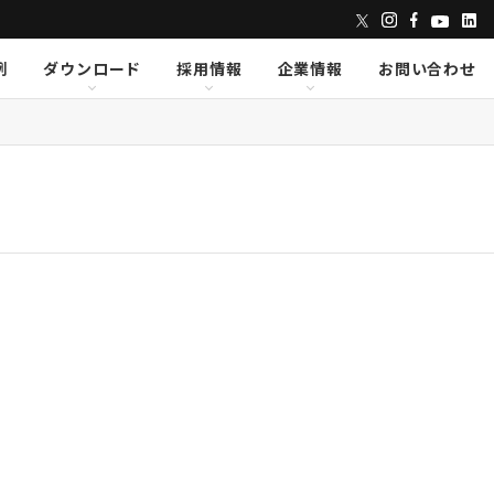
例
ダウンロード
採用情報
企業情報
お問い合わせ
ンズ
dix
dix
クセス
AVID
AVID
CAPE
CAPE
Lumens
Lumens
E
E
Powersoft
Powersoft
undTube
undTube
Symetrix
Symetrix
sionary Solutions
sionary Solutions