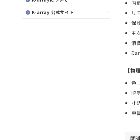
内
K-array 公式サイト
リ
保
主な
消
Da
【物
色
IP
寸法
重量
関