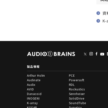
資
K
製品情報
Arthur Holm
PCE
Audinate
Powersoft
Audix
RDL
AVID
Rockustics
Danacoid
Sennheiser
INOGENI
SolidDrive
K-array
SoundTube
KGEAR
Symetrix