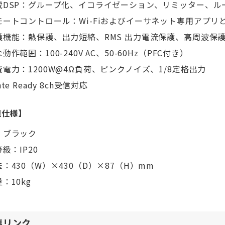
蔵DSP：グループ化、イコライゼーション、リミッター、ル
モートコントロール：Wi-Fiおよびイーサネット専用アプ
護機能：熱保護、出力短絡、RMS 出力電流保護、高周波保
動作範囲：100-240V AC、50-60Hz（PFC付き）
費電力：1200W@4Ω負荷、ピンクノイズ、1/8定格出力
nte Ready 8ch受信対応
理仕様】
：ブラック
等級：IP20
：430（W）×430（D）×87（H）mm
：10kg
連リンク