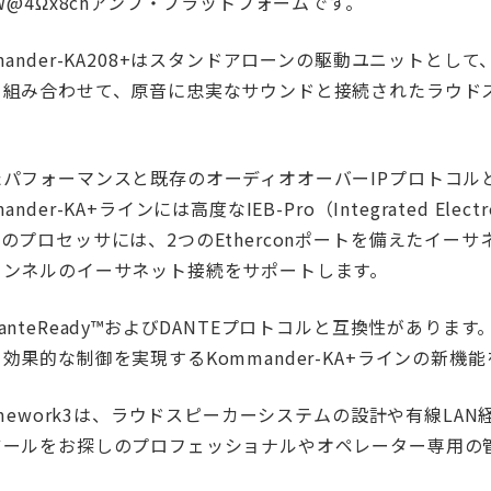
0W@4Ωx8chアンプ・プラットフォームです。
mander-KA208+はスタンドアローンの駆動ユニットとして
と組み合わせて、原音に忠実なサウンドと接続されたラウド
。
たパフォーマンスと既存のオーディオオーバーIPプロトコル
ander-KA+ラインには高度なIEB-Pro（Integrated Ele
のプロセッサには、2つのEtherconポートを備えたイー
ャンネルのイーサネット接続をサポートします。
anteReady™およびDANTEプロトコルと互換性があります
効果的な制御を実現するKommander-KA+ラインの新機
ramework3は、ラウドスピーカーシステムの設計や有線L
ツールをお探しのプロフェッショナルやオペレーター専用の