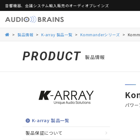
音響機器、会議システム輸入販売のオーディオブレインズ
製品保証
活用シーンから探す
総合カタログ
活用シーンから探す
Web会議ソリュー
ご
>
製品情報
>
K-array 製品一覧
>
Kommanderシリーズ
>
Komm
Danacoid
Danacoid
INOGENI
INOGENI
Luminex
Luminex
Martin Audio
Martin Audio
PRODUCT
製品情報
RDL
RDL
Rockustics
Rockustics
Taguchi
Taguchi
Televic
Televic
Ko
パワー
K-array 製品一覧
製品保証について