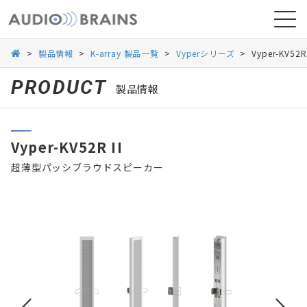
>
製品情報
>
K-array 製品一覧
>
Vyperシリーズ
>
Vyper-KV52R 
PRODUCT
製品情報
ニュース
Vyper-KV52R II
導入事例
超薄型パッシブラウドスピーカー
お問い合わせ