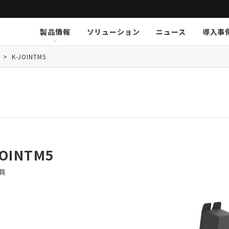
製品情報
ソリューション
ニュース
導入事
ション
挨拶
新卒採用
Arthur Holm
Arthur Holm
会社概要
キャリア採用
事業内容
Audinate
Audinate
数字で見るオーディオブレイ
MSI JAPAN
Au
Au
ア
>
K-JOINTM5
K-array
K-array
KGEAR
KGEAR
KS
KS
NETGEAR
NETGEAR
NST Audio
NST Audio
PC
PC
Sennheiser
Sennheiser
SolidDrive
SolidDrive
So
So
TiMax
TiMax
Violet Audio
Violet Audio
Vi
Vi
JOINTM5
具