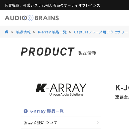
音響機器、会議システム輸入販売のオーディオブレインズ
製品保証
活用シーンから探す
総合カタログ
活用シーンから探す
Web会議ソリュー
ご
>
製品情報
>
K-array 製品一覧
>
Captureシリーズ用アクセサリー
Danacoid
Danacoid
INOGENI
INOGENI
Luminex
Luminex
Martin Audio
Martin Audio
PRODUCT
製品情報
RDL
RDL
Rockustics
Rockustics
Taguchi
Taguchi
Televic
Televic
K-
連結金
K-array 製品一覧
製品保証について