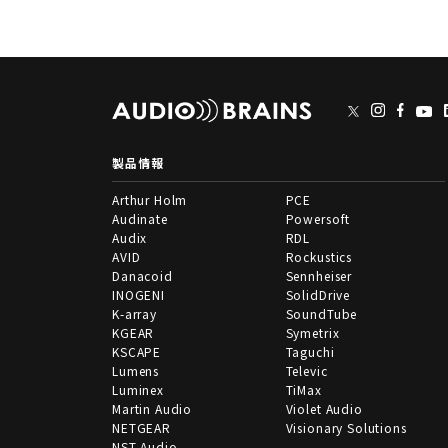
製品情報
Arthur Holm
PCE
Audinate
Powersoft
Audix
RDL
AVID
Rockustics
Danacoid
Sennheiser
INOGENI
SolidDrive
K-array
SoundTube
KGEAR
Symetrix
KSCAPE
Taguchi
Lumens
Televic
Luminex
TiMax
Martin Audio
Violet Audio
NETGEAR
Visionary Solutions
NST Audio