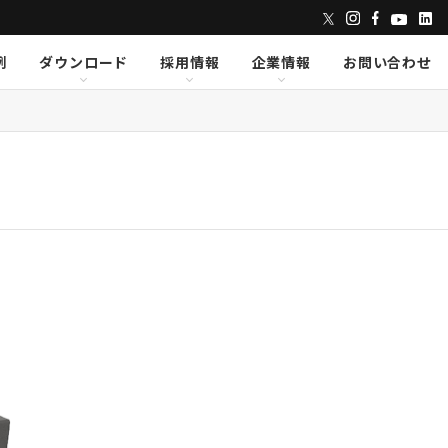
例
ダウンロード
採用情報
企業情報
お問い合わせ
ンズ
dix
dix
クセス
AVID
AVID
CAPE
CAPE
Lumens
Lumens
E
E
Powersoft
Powersoft
undTube
undTube
Symetrix
Symetrix
sionary Solutions
sionary Solutions