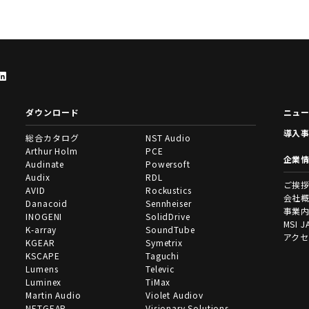
ダウンロード
ニュ
導入
総合カタログ
NST Audio
Arthur Holm
PCE
企業
Audinate
Powersoft
Audix
RDL
ご挨
AVID
Rockustics
会社
Danacoid
Sennheiser
事業
INOGENI
SolidDrive
MSI J
K-array
SoundTube
アク
KGEAR
Symetrix
KSCAPE
Taguchi
Lumens
Televic
Luminex
TiMax
Martin Audio
Violet Audiov
NETGEAR
Visionary Solutions