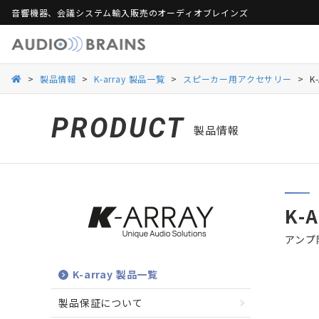
音響機器、会議システム輸入販売のオーディオブレインズ
製品保証
活用シーンから探す
総合カタログ
活用シーンから探す
Web会議ソリュー
ご
>
製品情報
>
K-array 製品一覧
>
スピーカー用アクセサリー
>
K
Danacoid
Danacoid
INOGENI
INOGENI
Luminex
Luminex
Martin Audio
Martin Audio
PRODUCT
製品情報
RDL
RDL
Rockustics
Rockustics
Taguchi
Taguchi
Televic
Televic
K-
アンプ
K-array 製品一覧
製品保証について