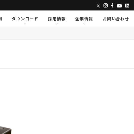
例
ダウンロード
採用情報
企業情報
お問い合わせ
ンズ
dix
dix
クセス
AVID
AVID
CAPE
CAPE
Lumens
Lumens
E
E
Powersoft
Powersoft
undTube
undTube
Symetrix
Symetrix
sionary Solutions
sionary Solutions