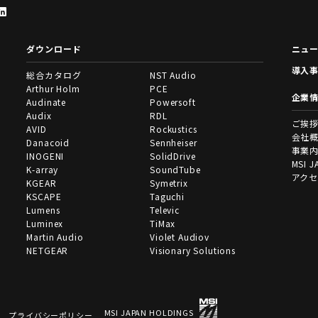
ダウンロード
ニュ
導入
総合カタログ
NST Audio
Arthur Holm
PCE
企業
Audinate
Powersoft
Audix
RDL
ご挨
AVID
Rockustics
会社
Danacoid
Sennheiser
事業
INOGENI
SolidDrive
MSI J
K-array
SoundTube
アク
KGEAR
Symetrix
KSCAPE
Taguchi
Lumens
Televic
Luminex
TiMax
Martin Audio
Violet Audiov
NETGEAR
Visionary Solutions
MSI JAPAN HOLDINGS
プライバシーポリシー