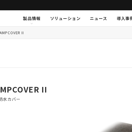
製品情報
ソリューション
ニュース
導入事
ション
挨拶
新卒採用
Arthur Holm
Arthur Holm
会社概要
キャリア採用
事業内容
Audinate
Audinate
数字で見るオーディオブレイ
MSI JAPAN
Au
Au
ア
-AMPCOVER II
K-array
K-array
KGEAR
KGEAR
KS
KS
NETGEAR
NETGEAR
NST Audio
NST Audio
PC
PC
Sennheiser
Sennheiser
SolidDrive
SolidDrive
So
So
TiMax
TiMax
Violet Audio
Violet Audio
Vi
Vi
AMPCOVER II
防水カバー