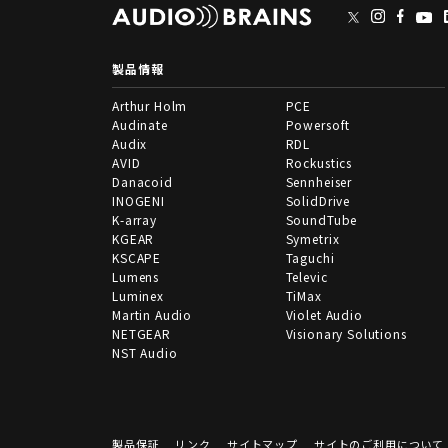
製品情報
Arthur Holm
PCE
Audinate
Powersoft
Audix
RDL
AVID
Rockustics
Danacoid
Sennheiser
INOGENI
SolidDrive
K-array
SoundTube
KGEAR
Symetrix
KSCAPE
Taguchi
Lumens
Televic
Luminex
TiMax
Martin Audio
Violet Audio
NETGEAR
Visionary Solutions
NST Audio
製品保証
リンク
サイトマップ
サイトのご利用について