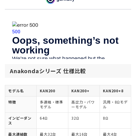
Anakondaシリーズ 仕様比較
モデル名
KAN200
KAN200+
KAN200+8
特徴
多連結・標準
高出力・パワ
汎用・8Ωモデ
モデル
ーモデル
ル
インピーダン
64Ω
32Ω
8Ω
ス
最大連結数
最大32台
最大16台
最大4台