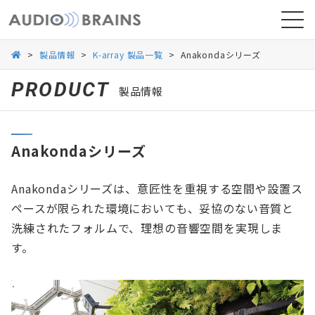
>
製品情報
>
K-array 製品一覧
>
Anakondaシリーズ
PRODUCT
製品情報
ニュース
Anakondaシリーズ
導入事例
Anakondaシリーズは、意匠性を重視する空間や設置ス
ペースが限られた環境においても、妥協のない音質と
洗練されたフォルムで、理想の音響空間を実現しま
す。
お問い合わせ