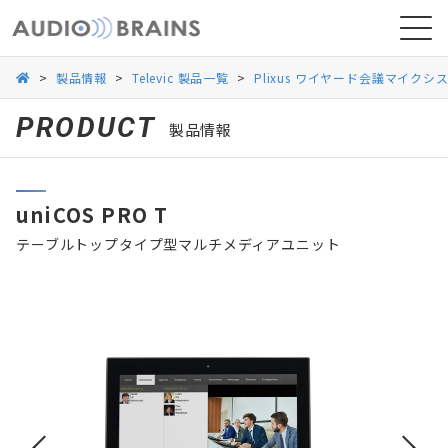
>
製品情報
>
Televic 製品一覧
>
Plixus ワイヤード会議マイクシ
PRODUCT
製品情報
ニュース
uniCOS PRO T
導入事例
テーブルトップタイプ型マルチメディアユニット
お問い合わせ