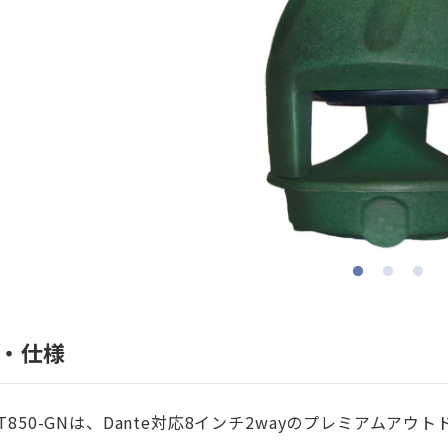
・仕様
-XT850-GNは、Dante対応8インチ2wayのプレミアムア