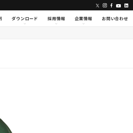
例
ダウンロード
採用情報
企業情報
お問い合わせ
ンズ
dix
dix
クセス
AVID
AVID
CAPE
CAPE
Lumens
Lumens
E
E
Powersoft
Powersoft
undTube
undTube
Symetrix
Symetrix
sionary Solutions
sionary Solutions