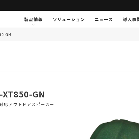
製品情報
ソリューション
ニュース
導入事
ション
挨拶
新卒採用
Arthur Holm
Arthur Holm
会社概要
キャリア採用
事業内容
Audinate
Audinate
数字で見るオーディオブレイ
MSI JAPAN
Au
Au
ア
50-GN
K-array
K-array
KGEAR
KGEAR
KS
KS
NETGEAR
NETGEAR
NST Audio
NST Audio
PC
PC
Sennheiser
Sennheiser
SolidDrive
SolidDrive
So
So
TiMax
TiMax
Violet Audio
Violet Audio
Vi
Vi
D-XT850-GN
te対応アウトドアスピーカー