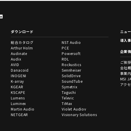
ダウンロード
ニュ
導入
総合カタログ
NST Audio
Arthur Holm
PCE
企業
Audinate
Powersoft
Audix
RDL
ご挨
AVID
Rockustics
会社
Danacoid
Sennheiser
事業
INOGENI
SolidDrive
MSI J
K-array
SoundTube
アク
KGEAR
Symetrix
KSCAPE
Taguchi
Lumens
Televic
Luminex
TiMax
Martin Audio
Violet Audiov
NETGEAR
Visionary Solutions