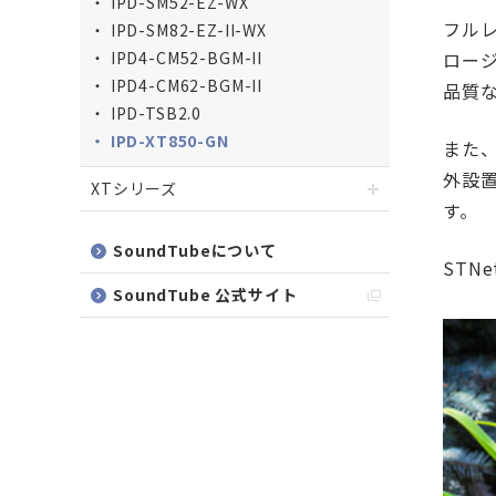
IPD-SM52-EZ-WX
フル
IPD-SM82-EZ-II-WX
IPD4-CM52-BGM-II
ロージ
IPD4-CM62-BGM-II
品質
IPD-TSB2.0
IPD-XT850-GN
また
外設
XTシリーズ
す。
SoundTubeについて
STN
SoundTube 公式サイト