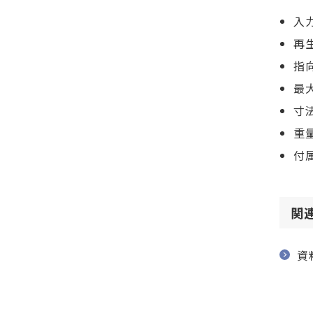
入力
再生
指向
最大
寸
重量
付
関
資