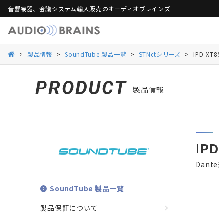
音響機器、会議システム輸入販売のオーディオブレインズ
製品保証
活用シーンから探す
総合カタログ
活用シーンから探す
Web会議ソリュー
ご
>
製品情報
>
SoundTube 製品一覧
>
STNetシリーズ
>
IPD-XT8
Danacoid
Danacoid
INOGENI
INOGENI
Luminex
Luminex
Martin Audio
Martin Audio
PRODUCT
製品情報
RDL
RDL
Rockustics
Rockustics
Taguchi
Taguchi
Televic
Televic
IP
Dan
SoundTube 製品一覧
製品保証について