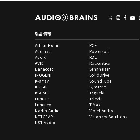
製品情報
Arthur Holm
PCE
Audinate
Powersoft
Audix
RDL
AVID
Rockustics
Danacoid
Sennheiser
INOGENI
SolidDrive
K-array
SoundTube
KGEAR
Symetrix
KSCAPE
Taguchi
Lumens
Televic
Luminex
TiMax
Martin Audio
Violet Audio
NETGEAR
Visionary Solutions
NST Audio