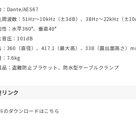
：Dante/AES67
周波数：51Hz〜10kHz（±3dB）、38Hz〜22kHz（±10
性：水平360°、垂直40°
音圧：101dB
法：360（直径）、417.1（最大高）、338（露出面高さ）m
：7.6kg
属品：盗難防止ブラケット、防水型ケーブルクランプ
連リンク
料のダウンロードはこちら