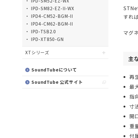
IPD-SM52-EZ-WX
STN
IPD-SM82-EZ-II-WX
IPD4-CM52-BGM-II
すれば
IPD4-CM62-BGM-II
IPD-TSB2.0
マグ
IPD-XT850-GN
XTシリーズ
主
SoundTubeについて
再生
SoundTube 公式サイト
最
指向
寸法
開口
重量
付