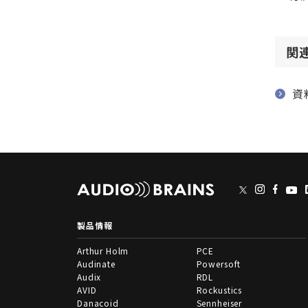
関
資
製品情報
Arthur Holm
PCE
Audinate
Powersoft
Audix
RDL
AVID
Rockustics
Danacoid
Sennheiser