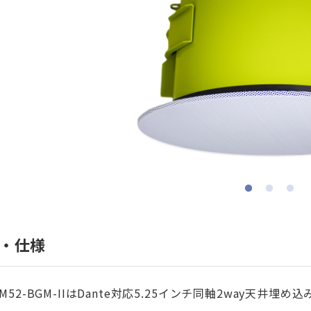
・仕様
-CM52-BGM-IIはDante対応5.25インチ同軸2way天井