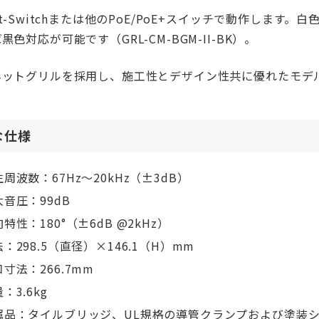
et-Switchまたは他のPoE/PoE+スイッチで動作しま
黒色対応が可能です（GRL-CM-BGM-II-BK）。
ネットグリルを採用し、施工性とデザイン性共に優れたモデ
な仕様
周波数：67Hz〜20kHz（±3dB）
大音圧：99dB
特性：180°（±6dB @2kHz）
：298.5（直径）×146.1（H）mm
寸法：266.7mm
：3.6kg
属品：タイルブリッジ、UL規格の導管クランプおよび塗装