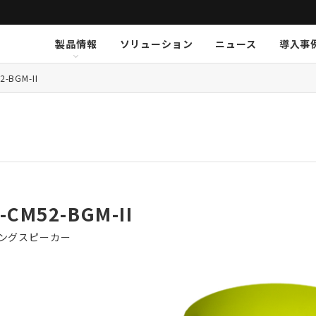
製品情報
ソリューション
ニュース
導入事
ション
挨拶
新卒採用
Arthur Holm
Arthur Holm
会社概要
キャリア採用
事業内容
Audinate
Audinate
数字で見るオーディオブレイ
MSI JAPAN
Au
Au
ア
2-BGM-II
K-array
K-array
KGEAR
KGEAR
KS
KS
NETGEAR
NETGEAR
NST Audio
NST Audio
PC
PC
Sennheiser
Sennheiser
SolidDrive
SolidDrive
So
So
TiMax
TiMax
Violet Audio
Violet Audio
Vi
Vi
-CM52-BGM-II
ングスピーカー