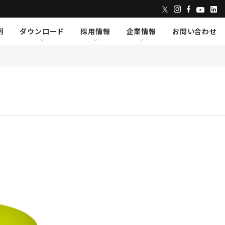
例
ダウンロード
採用情報
企業情報
お問い合わせ
ンズ
dix
dix
クセス
AVID
AVID
CAPE
CAPE
Lumens
Lumens
E
E
Powersoft
Powersoft
undTube
undTube
Symetrix
Symetrix
sionary Solutions
sionary Solutions