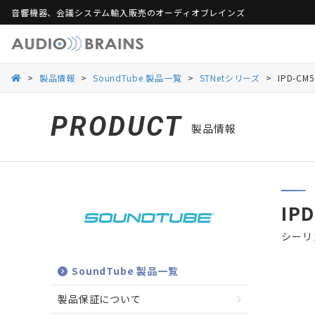
音響機器、会議システム輸入販売のオーディオブレインズ
製品保証
活用シーンから探す
総合カタログ
活用シーンから探す
Web会議ソリュー
ご
>
製品情報
>
SoundTube 製品一覧
>
STNetシリーズ
>
IPD-CM5
Danacoid
Danacoid
INOGENI
INOGENI
Luminex
Luminex
Martin Audio
Martin Audio
PRODUCT
製品情報
RDL
RDL
Rockustics
Rockustics
Taguchi
Taguchi
Televic
Televic
IPD
シーリ
SoundTube 製品一覧
製品保証について