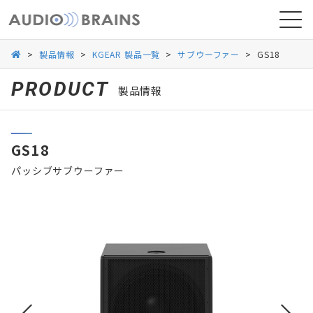
>
製品情報
>
KGEAR 製品一覧
>
サブウーファー
>
GS18
PRODUCT
製品情報
ニュース
GS18
導入事例
パッシブサブウーファー
お問い合わせ