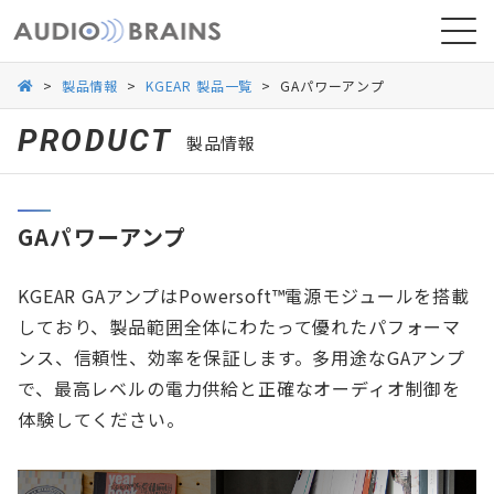
>
製品情報
>
KGEAR 製品一覧
>
GAパワーアンプ
PRODUCT
製品情報
ニュース
GAパワーアンプ
導入事例
KGEAR GAアンプはPowersoft™電源モジュールを搭載
しており、製品範囲全体にわたって優れたパフォーマ
ンス、信頼性、効率を保証します。多用途なGAアンプ
で、最高レベルの電力供給と正確なオーディオ制御を
体験してください。
お問い合わせ