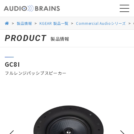
>
製品情報
>
KGEAR 製品一覧
>
Commercial Audioシリーズ
>
PRODUCT
製品情報
ニュース
GC8I
導入事例
フルレンジパッシブスピーカー
お問い合わせ