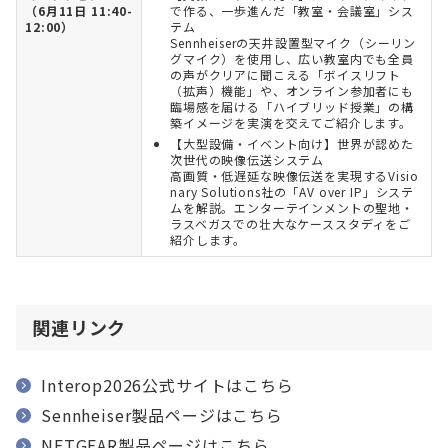
（6月11日 11:40-
で作る、一歩進んだ「教室・会議室」シス
12:00）
テム
Sennheiserの天井設置型マイク（シーリン
グマイク）を使用し、広い教室内でも全員
の声がクリアに聞こえる「ボイスリフト
（拡声）機能」や、オンライン参加者にも
臨場感を届ける「ハイブリッド授業」の構
築イメージを実演を交えてご紹介します。
【大型設備・イベント向け】世界が認めた
次世代の映像伝送システム
高画質・低遅延な映像伝送を実現するVisio
nary Solutions社の「AV over IP」システ
ムを解説。エンターテインメントの聖地・
ラスベガスでの壮大なケーススタディをご
紹介します。
関連リンク
Interop2026公式サイトはこちら
Sennheiser製品ページはこちら
NETGEAR製品ページはこちら