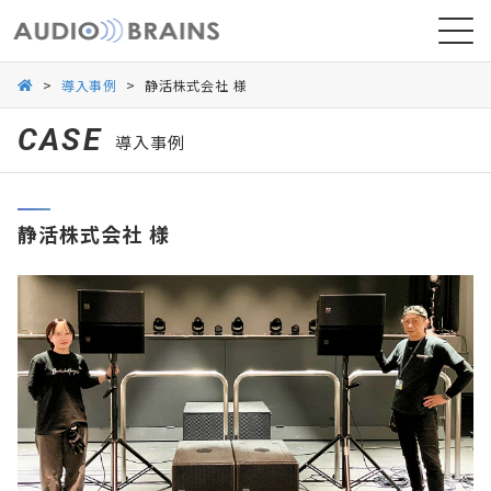
>
導入事例
>
静活株式会社 様
CASE
導入事例
ニュース
静活株式会社 様
導入事例
お問い合わせ