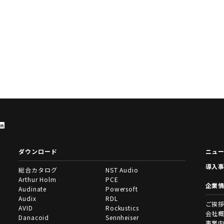
ダウンロード
ニュ
導入
総合カタログ
NST Audio
Arthur Holm
PCE
企業
Audinate
Powersoft
Audix
RDL
ご挨
AVID
Rockustics
会社
Danacoid
Sennheiser
事業