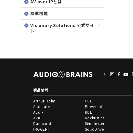
AV over IPとは
標準機能
Visionary Solutions 公式サイ
ト
製品情報
Arthur Holm
PCE
Audinate
Powersoft
Audix
RDL
AVID
Rockustics
Danacoid
Sennheiser
INOGENI
SolidDrive