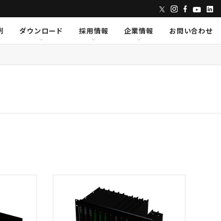
例
ダウンロード
採用情報
企業情報
お問い合わせ
ンズ
dix
dix
クセス
AVID
AVID
CAPE
CAPE
Lumens
Lumens
E
E
Powersoft
Powersoft
undTube
undTube
Symetrix
Symetrix
sionary Solutions
sionary Solutions