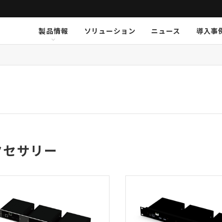
製品情報
ソリューション
ニュース
導入事
ション
挨拶
新卒採用
Arthur Holm
Arthur Holm
会社概要
キャリア採用
事業内容
Audinate
Audinate
数字で見るオーディオブレイ
MSI JAPAN
Au
Au
ア
K-array
K-array
KGEAR
KGEAR
KS
KS
NETGEAR
NETGEAR
NST Audio
NST Audio
PC
PC
Sennheiser
Sennheiser
SolidDrive
SolidDrive
So
So
TiMax
TiMax
Violet Audio
Violet Audio
Vi
Vi
クセサリー