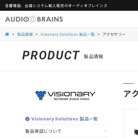
音響機器、会議システム輸入販売のオーディオブレインズ
製品保証
活用シーンから探す
総合カタログ
活用シーンから探す
Web会議ソリュー
ご
>
製品情報
>
Visionary Solutions 製品一覧
>
アクセサリー
Danacoid
Danacoid
INOGENI
INOGENI
Luminex
Luminex
Martin Audio
Martin Audio
PRODUCT
製品情報
RDL
RDL
Rockustics
Rockustics
Taguchi
Taguchi
Televic
Televic
ア
Visionary Solutions 製品一覧
製品保証について