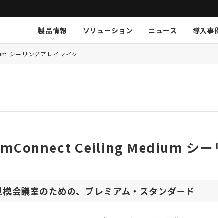
製品情報
ソリューション
ニュース
導入事
ション
挨拶
新卒採用
Arthur Holm
Arthur Holm
会社概要
キャリア採用
事業内容
Audinate
Audinate
数字で見るオーディオブレイ
MSI JAPAN
Au
Au
ア
 Medium シーリングアレイマイク
K-array
K-array
KGEAR
KGEAR
KS
KS
NETGEAR
NETGEAR
NST Audio
NST Audio
PC
PC
Sennheiser
Sennheiser
SolidDrive
SolidDrive
So
So
TiMax
TiMax
Violet Audio
Violet Audio
Vi
Vi
amConnect Ceiling Mediu
規模会議室のための、プレミアム・スタンダード