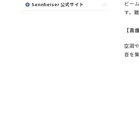
ビー
Sennheiser 公式サイト
す。
【高
空調
音を