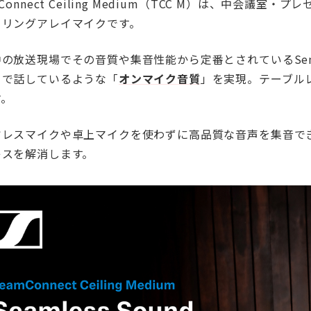
mConnect Ceiling Medium（TCC M）は、中会
ーリングアレイマイクです。
の放送現場でその音質や集音性能から定番とされているSennh
くで話しているような「
オンマイク音質
」を実現。テーブル
す。
ヤレスマイクや卓上マイクを使わずに高品質な音声を集音で
レスを解消します。