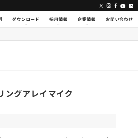
例
ダウンロード
採用情報
企業情報
お問い合わせ
ンズ
dix
dix
クセス
AVID
AVID
CAPE
CAPE
Lumens
Lumens
E
E
Powersoft
Powersoft
undTube
undTube
Symetrix
Symetrix
sionary Solutions
sionary Solutions
m シーリングアレイマイク