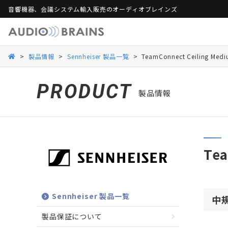
音響機器、会議システム輸入販売のオーディオブレインズ
製品保証
活用シーンから探す
総合カタログ
活用シーンから探す
Web会議ソリュー
ご
>
製品情報
>
Sennheiser 製品一覧
>
TeamConnect Ceiling
Danacoid
Danacoid
INOGENI
INOGENI
Luminex
Luminex
Martin Audio
Martin Audio
PRODUCT
製品情報
RDL
RDL
Rockustics
Rockustics
Taguchi
Taguchi
Televic
Televic
Te
Sennheiser 製品一覧
中
製品保証について