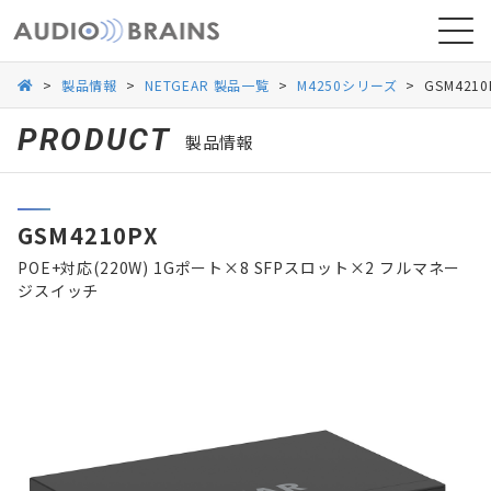
>
製品情報
>
NETGEAR 製品一覧
>
M4250シリーズ
>
GSM4210
PRODUCT
製品情報
ニュース
GSM4210PX
導入事例
POE+対応(220W) 1Gポート×8 SFPスロット×2 フルマネー
ジスイッチ
お問い合わせ