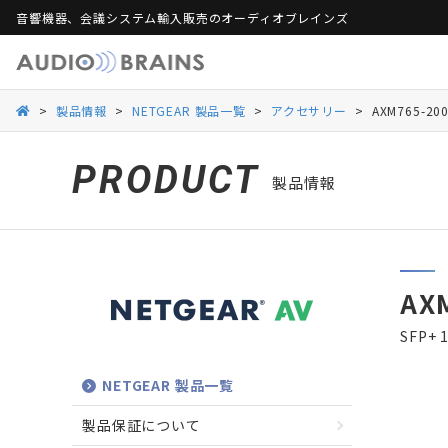
音響機器、会議システム輸入販売のオーディオブレインズ
製品保証
活用シーンから探す
総合カタログ
活用シーンから探す
Web会議ソリュー
ご
>
製品情報
>
NETGEAR 製品一覧
>
アクセサリー
>
AXM765-20
Danacoid
Danacoid
INOGENI
INOGENI
Luminex
Luminex
Martin Audio
Martin Audio
PRODUCT
製品情報
RDL
RDL
Rockustics
Rockustics
Taguchi
Taguchi
Televic
Televic
AX
SFP+
NETGEAR 製品一覧
製品保証について