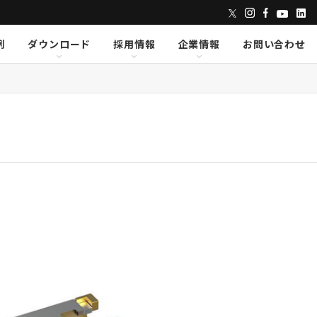
例
ダウンロード
採用情報
企業情報
お問い合わせ
ンズ
dix
dix
クセス
AVID
AVID
CAPE
CAPE
Lumens
Lumens
E
E
Powersoft
Powersoft
undTube
undTube
Symetrix
Symetrix
sionary Solutions
sionary Solutions