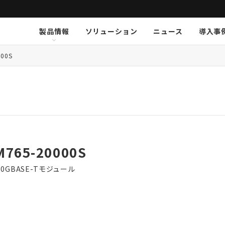
製品情報
ソリューション
ニュース
導入事
ション
挨拶
新卒採用
Arthur Holm
Arthur Holm
会社概要
キャリア採用
事業内容
Audinate
Audinate
数字で見るオーディオブレイ
MSI JAPAN
Au
Au
ア
000S
K-array
K-array
KGEAR
KGEAR
KS
KS
NETGEAR
NETGEAR
NST Audio
NST Audio
PC
PC
Sennheiser
Sennheiser
SolidDrive
SolidDrive
So
So
TiMax
TiMax
Violet Audio
Violet Audio
Vi
Vi
M765-20000S
 10GBASE-Tモジュール