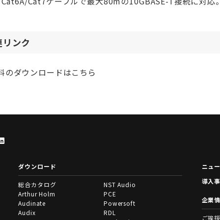
Cat6A/Cat7ケーブルで最大80mの10GBASE-T接続に対応
連リンク
料のダウンロードはこちら
ダウンロード
ニュ
導入
総合カタログ
NST Audio
Arthur Holm
PCE
企業
Audinate
Powersoft
Audix
RDL
ご挨