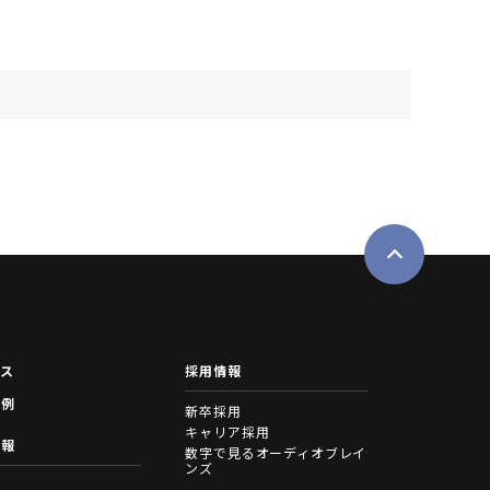
。
ース
採用情報
事例
新卒採用
キャリア採用
情報
数字で見るオーディオブレイ
ンズ
拶