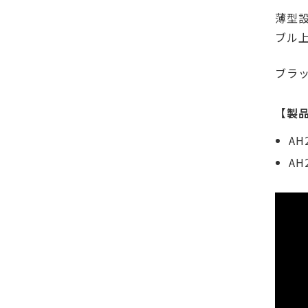
薄型
ブル
ブラ
【製
AH
AH