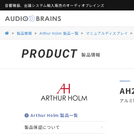
音響機器、会議システム輸入販売のオーディオブレインズ
製品保証
活用シーンから探す
総合カタログ
活用シーンから探す
Web会議ソリュー
ご
>
製品情報
>
Arthur Holm 製品一覧
>
マニュアルディスプレイ
>
Danacoid
Danacoid
INOGENI
INOGENI
Luminex
Luminex
Martin Audio
Martin Audio
PRODUCT
製品情報
RDL
RDL
Rockustics
Rockustics
Taguchi
Taguchi
Televic
Televic
AH
アルミ
Arthur Holm 製品一覧
製品保証について