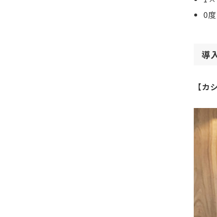
0
導
【カ