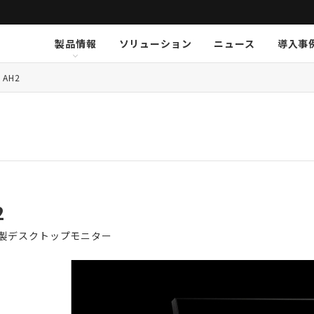
製品情報
ソリューション
ニュース
導入事
ション
挨拶
新卒採用
Arthur Holm
Arthur Holm
会社概要
キャリア採用
事業内容
Audinate
Audinate
数字で見るオーディオブレイ
MSI JAPAN
Au
Au
ア
AH2
K-array
K-array
KGEAR
KGEAR
KS
KS
NETGEAR
NETGEAR
NST Audio
NST Audio
PC
PC
Sennheiser
Sennheiser
SolidDrive
SolidDrive
So
So
TiMax
TiMax
Violet Audio
Violet Audio
Vi
Vi
2
製デスクトップモニター