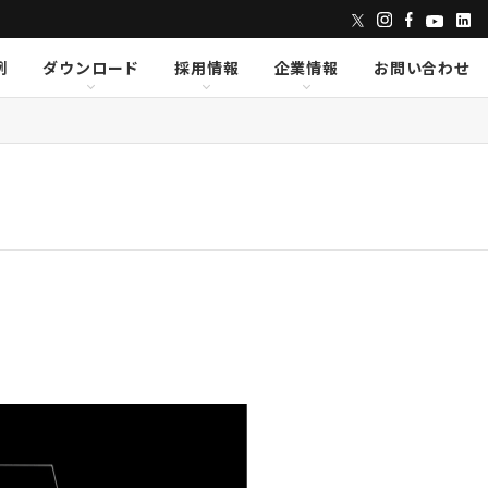
例
ダウンロード
採用情報
企業情報
お問い合わせ
ンズ
dix
dix
クセス
AVID
AVID
CAPE
CAPE
Lumens
Lumens
E
E
Powersoft
Powersoft
undTube
undTube
Symetrix
Symetrix
sionary Solutions
sionary Solutions