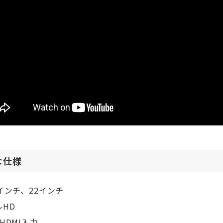
な仕様
7インチ、22インチ
ルHD
HDMI入力