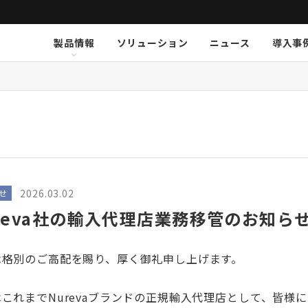
製品情報
ソリューション
ニュース
導入事
ション
挨拶
新卒採用
Arthur Holm
Arthur Holm
会社概要
キャリア採用
事業内容
Audinate
Audinate
数字で見るオーディオブレイ
MSI JAPAN
Au
Au
ア
K-array
K-array
KGEAR
KGEAR
KS
KS
NETGEAR
NETGEAR
NST Audio
NST Audio
PC
PC
Sennheiser
Sennheiser
SolidDrive
SolidDrive
So
So
TiMax
TiMax
Violet Audio
Violet Audio
Vi
Vi
2026.03.02
せ
reva社の輸入代理店業務移管のお知ら
は格別のご高配を賜り、厚く御礼申し上げます。
はこれまでNurevaブランドの正規輸入代理店として、皆