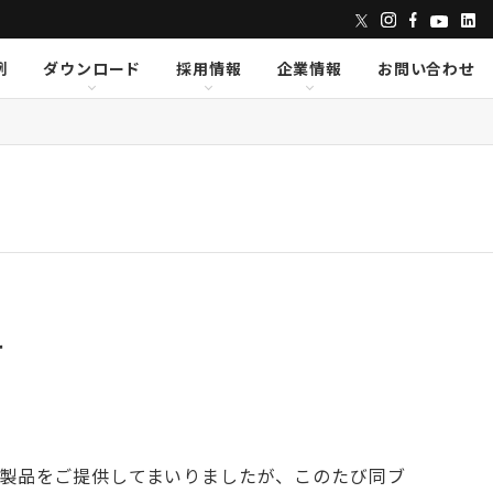
例
ダウンロード
採用情報
企業情報
お問い合わせ
ンズ
dix
dix
クセス
AVID
AVID
CAPE
CAPE
Lumens
Lumens
E
E
Powersoft
Powersoft
undTube
undTube
Symetrix
Symetrix
sionary Solutions
sionary Solutions
せ
様に製品をご提供してまいりましたが、このたび同ブ