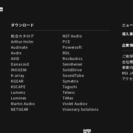
ダウンロード
ニュ
導入
総合カタログ
NST Audio
Arthur Holm
PCE
企業
Audinate
Powersoft
Audix
RDL
ご挨
AVID
Rockustics
会社
Danacoid
Sennheiser
事業
INOGENI
SolidDrive
MSI J
K-array
SoundTube
アク
KGEAR
Symetrix
KSCAPE
Taguchi
Lumens
Televic
Luminex
TiMax
Martin Audio
Violet Audiov
NETGEAR
Visionary Solutions