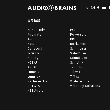
製品情報
Arthur Holm
PCE
Audinate
Powersoft
Audix
RDL
AVID
Rockustics
Danacoid
Sennheiser
INOGENI
SolidDrive
K-array
SoundTube
KGEAR
Symetrix
KSCAPE
Taguchi
Lumens
Televic
Luminex
TiMax
Martin Audio
Violet Audio
NETGEAR
Visionary Solutions
NST Audio