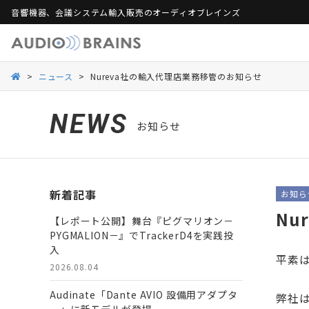
音響機器、会議システム輸入販売のオーディオブレインズ
製品保証
活用シーンから探す
総合カタログ
活用シーンから探す
Web会議ソリュー
ご
>
ニュース
>
Nureva社の輸入代理店業務移管のお知らせ
Danacoid
Danacoid
INOGENI
INOGENI
Luminex
Luminex
Martin Audio
Martin Audio
NEWS
お知らせ
RDL
RDL
Rockustics
Rockustics
Taguchi
Taguchi
Televic
Televic
新着記事
お知ら
Nu
【レポート公開】舞台『ピグマリオン－
PYGMALION－』でTrackerD4を実践投
入
平素
2026.08.04
Audinate「Dante AVIO 設備用アダプタ
弊社