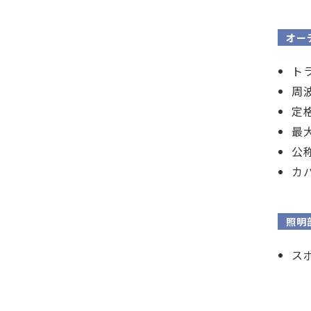
オー
トラ
周波
定格
最大
公
カバ
照明
ス