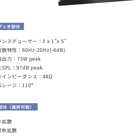
ディオ部分
ンスデューサー：3 x 1”x 5”
数特性：60Hz-20Hz(-6dB)
出力：75W peak
SPL：97dB peak
称インピーダンス：48Ω
レージ：110°
部分（選択可能）
称拡散
対称拡散