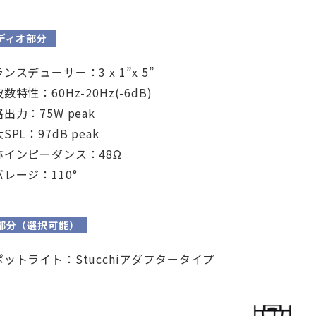
ディオ部分
ンスデューサー：3 x 1”x 5”
数特性：60Hz-20Hz(-6dB)
出力：75W peak
SPL：97dB peak
称インピーダンス：48Ω
レージ：110°
部分（選択可能）
ポットライト：Stucchiアダプタータイプ