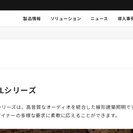
製品情報
ソリューション
ニュース
導入事
ション
挨拶
新卒採用
Arthur Holm
Arthur Holm
会社概要
キャリア採用
事業内容
Audinate
Audinate
数字で見るオーディオブレイ
MSI JAPAN
Au
Au
ア
K-array
K-array
KGEAR
KGEAR
KS
KS
NETGEAR
NETGEAR
NST Audio
NST Audio
PC
PC
Sennheiser
Sennheiser
SolidDrive
SolidDrive
So
So
TiMax
TiMax
Violet Audio
Violet Audio
Vi
Vi
ILシリーズ
ILシリーズは、高音質なオーディオを統合した線形建築照明
ザイナーの多様な要求に柔軟に応えることができます。