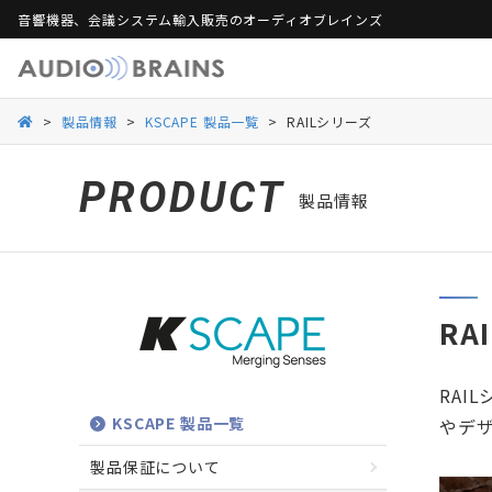
音響機器、会議システム輸入販売のオーディオブレインズ
製品保証
活用シーンから探す
総合カタログ
活用シーンから探す
Web会議ソリュー
ご
>
製品情報
>
KSCAPE 製品一覧
>
RAILシリーズ
Danacoid
Danacoid
INOGENI
INOGENI
Luminex
Luminex
Martin Audio
Martin Audio
PRODUCT
製品情報
RDL
RDL
Rockustics
Rockustics
Taguchi
Taguchi
Televic
Televic
RA
RA
KSCAPE 製品一覧
やデ
製品保証について