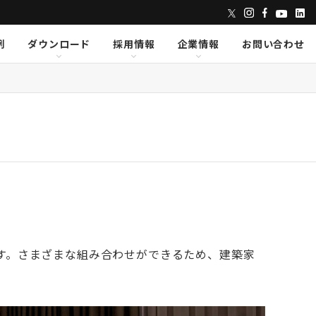
例
ダウンロード
採用情報
企業情報
お問い合わせ
ンズ
dix
dix
クセス
AVID
AVID
CAPE
CAPE
Lumens
Lumens
E
E
Powersoft
Powersoft
undTube
undTube
Symetrix
Symetrix
sionary Solutions
sionary Solutions
です。さまざまな組み合わせができるため、建築家