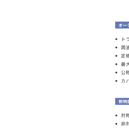
オー
トラ
周波
定格
最大
公
カバ
照明
対
非