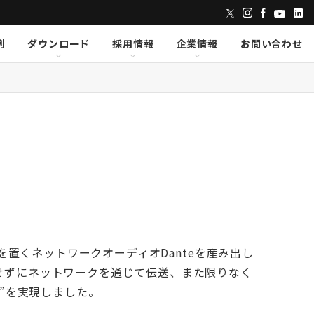
例
ダウンロード
採用情報
企業情報
お問い合わせ
ンズ
dix
dix
クセス
AVID
AVID
CAPE
CAPE
Lumens
Lumens
E
E
Powersoft
Powersoft
undTube
undTube
Symetrix
Symetrix
sionary Solutions
sionary Solutions
点を置くネットワークオーディオDanteを産み出し
せずにネットワークを通じて伝送、また限りなく
e”を実現しました。