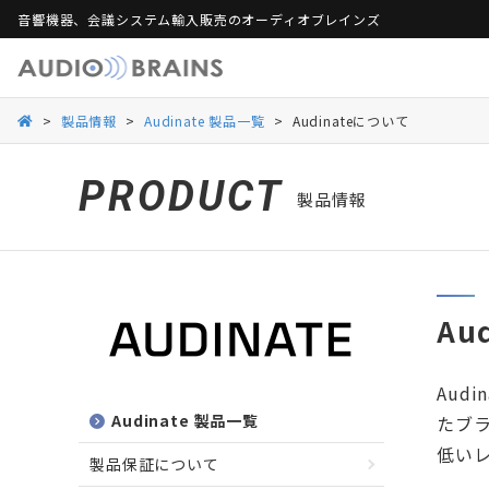
音響機器、会議システム輸入販売のオーディオブレインズ
製品保証
活用シーンから探す
総合カタログ
活用シーンから探す
Web会議ソリュー
ご
>
製品情報
>
Audinate 製品一覧
>
Audinateについて
Danacoid
Danacoid
INOGENI
INOGENI
Luminex
Luminex
Martin Audio
Martin Audio
PRODUCT
製品情報
RDL
RDL
Rockustics
Rockustics
Taguchi
Taguchi
Televic
Televic
Au
Aud
Audinate 製品一覧
たブ
低いレ
製品保証について