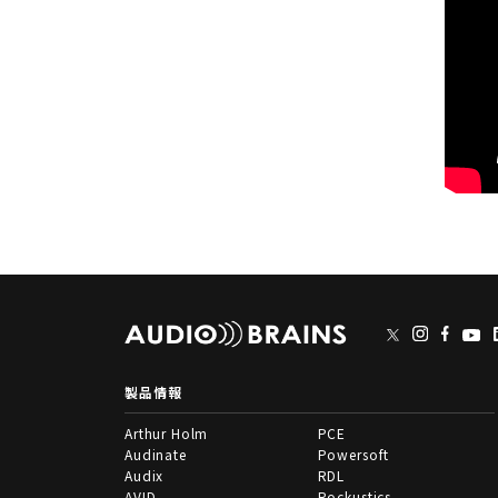
製品情報
Arthur Holm
PCE
Audinate
Powersoft
Audix
RDL
AVID
Rockustics