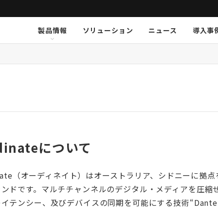
製品情報
ソリューション
ニュース
導入事
ション
挨拶
新卒採用
Arthur Holm
Arthur Holm
会社概要
キャリア採用
事業内容
Audinate
Audinate
数字で見るオーディオブレイ
MSI JAPAN
Au
Au
ア
K-array
K-array
KGEAR
KGEAR
KS
KS
NETGEAR
NETGEAR
NST Audio
NST Audio
PC
PC
Sennheiser
Sennheiser
SolidDrive
SolidDrive
So
So
TiMax
TiMax
Violet Audio
Violet Audio
Vi
Vi
dinateについて
inate（オーディネイト）はオーストラリア、シドニーに拠
ランドです。マルチチャンネルのデジタル・メディアを圧縮
イテンシー、及びデバイスの同期を可能にする技術“Dant