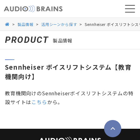
>
製品情報
>
活用シーンから探す
>
Sennheiser ボイスリフト
PRODUCT
製品情報
ニュース
Sennheiser ボイスリフトシステム【教育
導入事例
機関向け】
教育機関向けのSennheiserボイスリフトシステムの特
設サイトは
こちら
から。
お問い合わせ