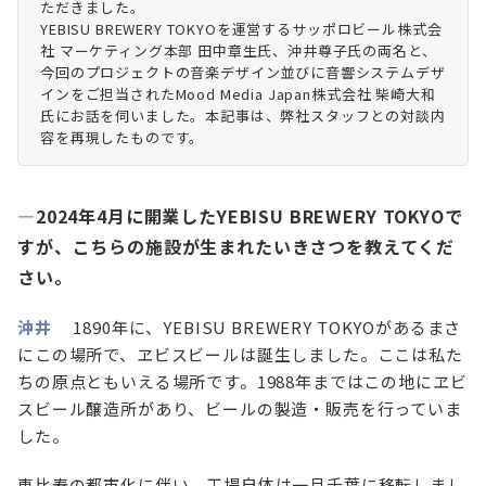
ただきました。
YEBISU BREWERY TOKYOを運営するサッポロビール株式会
社 マーケティング本部 田中章生氏、沖井尊子氏の両名と、
今回のプロジェクトの音楽デザイン並びに音響システムデザ
インをご担当されたMood Media Japan株式会社 柴崎大和
氏にお話を伺いました。本記事は、弊社スタッフとの対談内
容を再現したものです。
—2024年4月に開業したYEBISU BREWERY TOKYOで
すが、こちらの施設が生まれたいきさつを教えてくだ
さい。
沖井
1890年に、YEBISU BREWERY TOKYOがあるまさ
にこの場所で、ヱビスビールは誕生しました。ここは私た
ちの原点ともいえる場所です。1988年まではこの地にヱビ
スビール醸造所があり、ビールの製造・販売を行っていま
した。
恵比寿の都市化に伴い、工場自体は一旦千葉に移転しまし