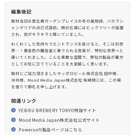
編集後記
取材当日は恵比寿ガーデンプレイスの冬の風物詩、バカラシ
ャンデリアの点灯式直前。時計広場にはビックツリーが設置
され、街がキラキラと輝いていました。
わくわくした気持ちでエントランスを抜けると、そこは別世
界…！黄金色の醸造釜と奏でられる音楽が、特別な世界へと
導いてくれました。こんな素敵な空間で、弊社の製品が裏方
としてお役に立てていることを大変嬉しく思います。
取材にご協力頂きましたサッポロビール株式会社 田中様、
沖井様、Mood Media Japan株式会社 柴崎様には、この場
を借りて御礼を申し上げます。
関連リンク
YEBISU BREWERY TOKYO特設サイト
Mood Media Japan株式会社公式サイト
Powersoft製品ページはこちら